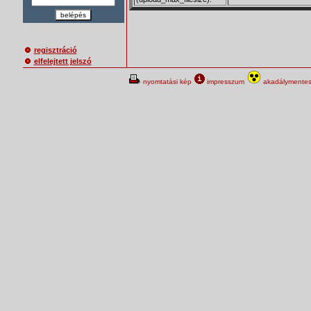
belépés
regisztráció
elfelejtett jelszó
nyomtatási kép
impresszum
akadálymentes 