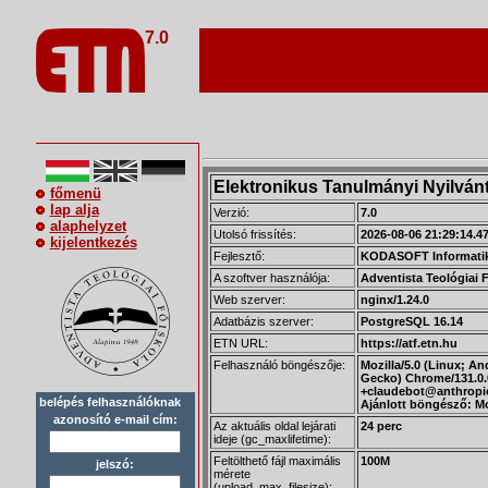
7.0
Elektronikus Tanulmányi Nyilvánt
főmenü
lap alja
Verzió:
7.0
alaphelyzet
Utolsó frissítés:
2026-08-06 21:29:14.4
kijelentkezés
Fejlesztő:
KODASOFT Informatik
A szoftver használója:
Adventista Teológiai 
Web szerver:
nginx/1.24.0
Adatbázis szerver:
PostgreSQL 16.14
ETN URL:
https://atf.etn.hu
Felhasználó böngészője:
Mozilla/5.0 (Linux; An
Gecko) Chrome/131.0.0
+claudebot@anthropi
belépés felhasználóknak
Ajánlott böngésző: Mo
azonosító e-mail cím:
Az aktuális oldal lejárati
24 perc
ideje (gc_maxlifetime):
Feltölthető fájl maximális
100M
jelszó:
mérete
(upload_max_filesize):