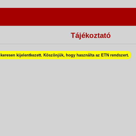
Tájékoztató
ikeresen kijelentkezett. Köszönjük, hogy használta az ETN rendszert.