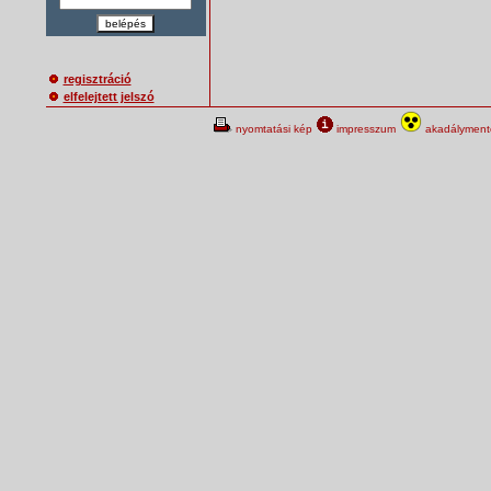
belépés
regisztráció
elfelejtett jelszó
nyomtatási kép
impresszum
akadálymente