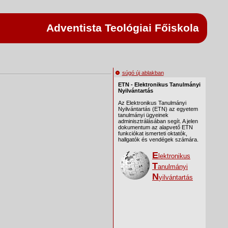
Adventista Teológiai Főiskola
súgó új ablakban