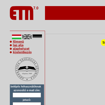
7.0
főmenü
S
lap alja
alaphelyzet
kijelentkezés
belépés felhasználóknak
azonosító e-mail cím:
jelszó: