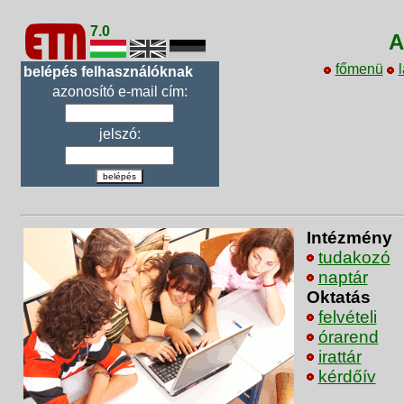
7.0
A
főmenü
l
belépés felhasználóknak
azonosító e-mail cím:
jelszó:
belépés
Intézmény
tudakozó
naptár
Oktatás
felvételi
órarend
irattár
kérdőív