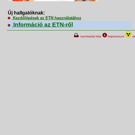
Új hallgatóknak:
Kezdőlépések az ETN használatához
Információ az ETN-ről
nyomtatási kép
impresszum
ak